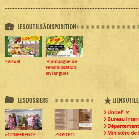
LES OUTILS À DISPOSITION
>
Visuel
>
Campagne de
sensibilisation
en langues
LES DOSSIERS
LIENS UTIL
Unicef
Bureau Intern
Département 
Ministère de 
>
CONFERENCE
>
SOSTECI