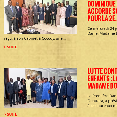
DOMINIQUE
ACCORDE S
POUR LA 2E.
Ce mercredi 24 j
Dame, Madame D
reçu, à son Cabinet à Cocody, une...
> SUITE
LUTTE CONT
ENFANTS : 
MADAME DOM
La Première Da
Ouattara, a prési
à ses bureaux de
> SUITE