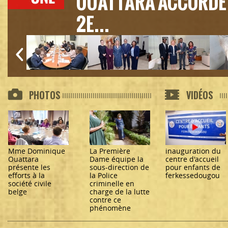
OUATTARA ACCORDE 
2E...
PHOTOS
VIDÉOS
Mme Dominique
La Première
inauguration du
Ouattara
Dame équipe la
centre d'accueil
présente les
sous-direction de
pour enfants de
efforts à la
la Police
ferkessedougou
société civile
criminelle en
belge
charge de la lutte
contre ce
phénomène