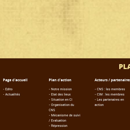
PL
Page d'accueil
Plan d'action
Acteurs / partenaire
-
Edito
-
Notre mission
-
CNS : les membres
-
Actualités
-
Etat des lieux
-
CIM : les membres
-
Situation en CI
-
Les partenaires en
-
Organisation du
action
CNS
-
Mécanisme de suivi
/ Evaluation
-
Répression