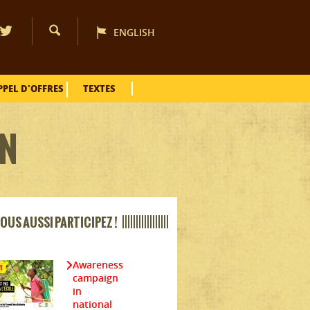
ENGLISH
PPEL D'OFFRES
TEXTES
ON
OUS AUSSI PARTICIPEZ ! |||||||||||||||||
Awareness
campaign
in
national