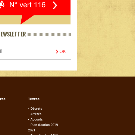
NEWSLETTER
fres
Textes
-
Décrets
-
Arrêtés
-
Accords
-
Plan d'action 2019 -
2021