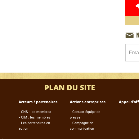
PLAN DU SITE
Acteurs / partenaires
Actions entreprises
Appel d'of
-
CNS : les membres
-
Contact équipe de
-
CIM : les membres
presse
-
Les partenaires en
-
Campagne de
action
communication