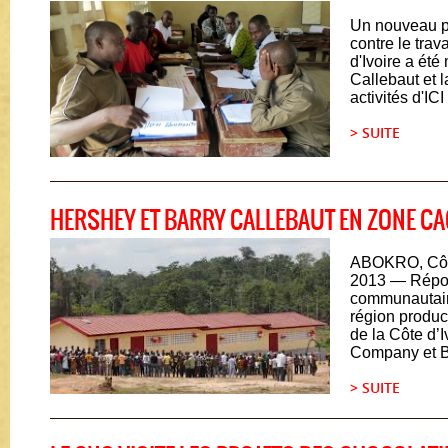
Un nouveau par
contre le trav
d'Ivoire a été
Callebaut et l
activités d'ICI
> SUITE
HERSHEY ET BARRY CALLEBAUT EN ZONE C
ABOKRO, Côte
2013 ― Répon
communautair
région produc
de la Côte d’
Company et Ba
> SUITE