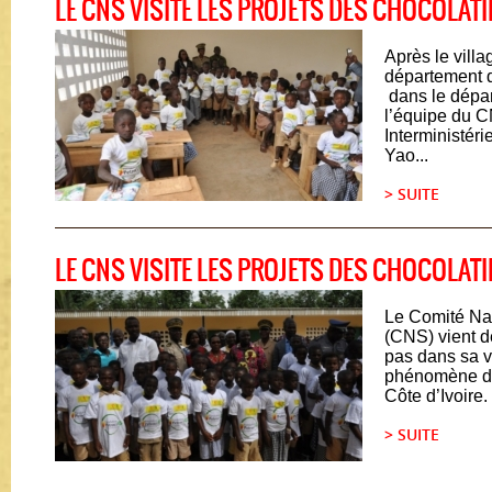
LE CNS VISITE LES PROJETS DES CHOCOLAT
Après le vill
département 
dans le dépa
l’équipe du 
Interministér
Yao...
> SUITE
LE CNS VISITE LES PROJETS DES CHOCOLAT
Le Comité Nat
(CNS) vient d
pas dans sa v
phénomène du 
Côte d’Ivoire. 
> SUITE