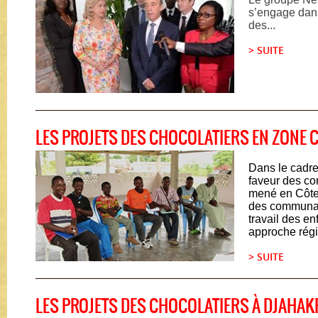
s’engage dans 
des...
> SUITE
LES PROJETS DES CHOCOLATIERS EN ZONE
Dans le cadre
faveur des c
mené en Côte d
des communa
travail des en
approche régi
> SUITE
LES PROJETS DES CHOCOLATIERS À DJAHAK