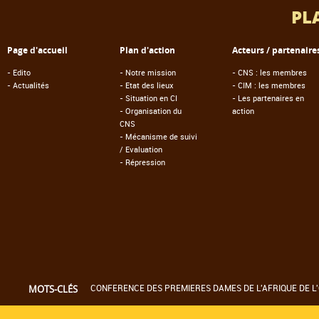
PL
Page d'accueil
Plan d'action
Acteurs / partenaire
-
Edito
-
Notre mission
-
CNS : les membres
-
Actualités
-
Etat des lieux
-
CIM : les membres
-
Situation en CI
-
Les partenaires en
-
Organisation du
action
CNS
-
Mécanisme de suivi
/ Evaluation
-
Répression
CONFERENCE DES PREMIERES DAMES DE L'AFRIQUE DE L'
MOTS-CLÉS