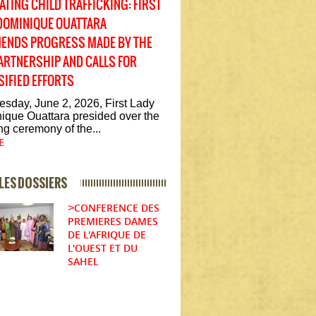
TING CHILD TRAFFICKING: FIRST
DOMINIQUE OUATTARA
ENDS PROGRESS MADE BY THE
ARTNERSHIP AND CALLS FOR
SIFIED EFFORTS
sday, June 2, 2026, First Lady
ique Ouattara presided over the
g ceremony of the...
E
LES DOSSIERS
CONFERENCE DES
>
PREMIERES DAMES
DE L'AFRIQUE DE
L'OUEST ET DU
SAHEL