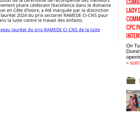
Édition de la cérémonie de récompense des meilleurs
COMBA
énement phare célébrant l’excellence dans le domaine
LADY 
n en Côte d’Ivoire, a été marquée par la distinction
e lauréat 2024 du prix sectoriel RAMEDE CI-CNS pour
COMM
la lutte contre le travail des enfants.
CPC P
uveau lauréat du prix RAMEDE CI-CNS de la lutte
INTEN
On Tue
Domin
openin
> SUIT