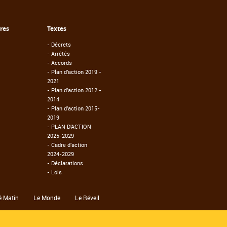
fres
Textes
-
Décrets
-
Arrêtés
-
Accords
-
Plan d'action 2019 -
2021
-
Plan d'action 2012 -
2014
-
Plan d'action 2015-
2019
-
PLAN D'ACTION
2025-2029
-
Cadre d'action
2024-2029
-
Déclarations
-
Lois
é Matin
Le Monde
Le Réveil