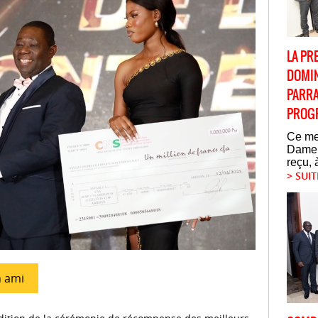
LA PR
DOMIN
PARRA
PROG
Ce mer
Dame,
reçu, 
> SUIT
n ami