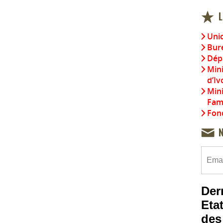
L
Uni
Bure
Dép
Mini
d’Iv
Mini
Fami
Fond
Der
Etat
des