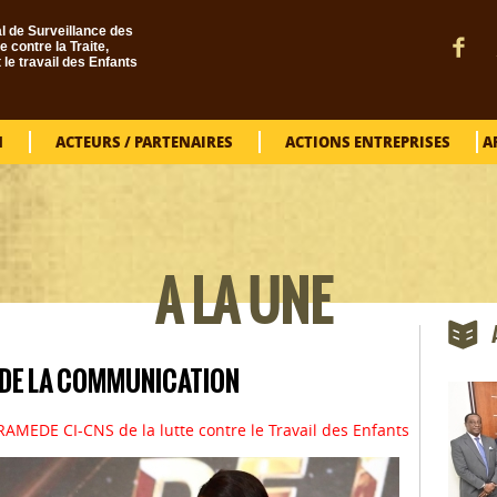
l de Surveillance des
e contre la Traite,
t le travail des Enfants
N
ACTEURS / PARTENAIRES
ACTIONS ENTREPRISES
A
VOUS ÊTES ICI
A LA UNE
T DE LA COMMUNICATION
 RAMEDE CI-CNS de la lutte contre le Travail des Enfants