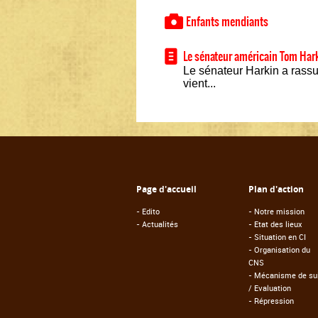
Enfants mendiants
Le sénateur américain Tom Hark
Le sénateur Harkin a rass
vient...
Page d'accueil
Plan d'action
-
Edito
-
Notre mission
-
Actualités
-
Etat des lieux
-
Situation en CI
-
Organisation du
CNS
-
Mécanisme de sui
/ Evaluation
-
Répression