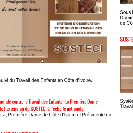
Sous 
Domin
de Côt
SOSTE
ivi du Travail des Enfants en Côte d’Ivoire.
diale contre le Travail des Enfants : La Première Dame
Systè
Travai
e l’extension du SOSTECI à l’échelle nationale
a, Première Dame de Côte d’Ivoire et Présidente du