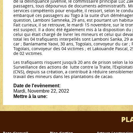
de la délinquance juvénile, le commissaire principal Luc Zaka
passagers, tous dépourvus de documents administratifs. Mis
services compétents pour enquête, il ressort, selon le conduc
embarqué ces passagers au Togo à la suite d'un déménage
question, Lamboni Samneka, 29 ans, est pourtant un habitu
Fait curieux, il se retrouve, le mardi 15 novembre, sur le t
est suspect. Il a donc été également mis à la disposition du
celui qui était chargé de livrer les mineurs et celui qui deva
total les 04 trafiquants interpellés sont Lamboni Sanka, 29 
car ; Banlamame Yaovi, 30 ans, Togolais, convoyeur du car ; 
Togolais, convoyeur des 04 victimes ; et Lakouande Pascal, 
de 02 victimes.
Les trafiquants risquent jusqu'à 20 ans de prison selon la lo
Surveillance des actions de lutte contre la Traite, l’Exploitat
(CNS), depuis sa création, a contribué à réduire sensiblement l
travail des mineurs dans les plantations de cacao.
Date de l'evènement:
Mardi, Novembre 22, 2022
Mettre à la une:
PL