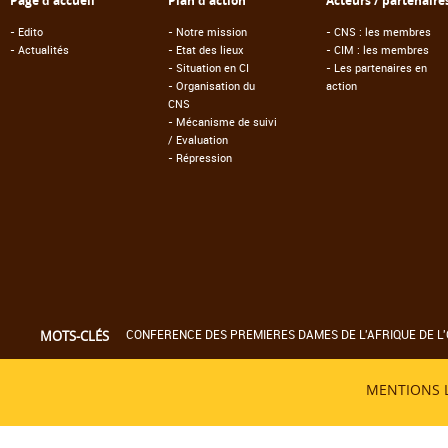
Page d'accueil
Plan d'action
Acteurs / partenaire
-
Edito
-
Notre mission
-
CNS : les membres
-
Actualités
-
Etat des lieux
-
CIM : les membres
-
Situation en CI
-
Les partenaires en
-
Organisation du
action
CNS
-
Mécanisme de suivi
/ Evaluation
-
Répression
CONFERENCE DES PREMIERES DAMES DE L'AFRIQUE DE L'
MOTS-CLÉS
MENTIONS 