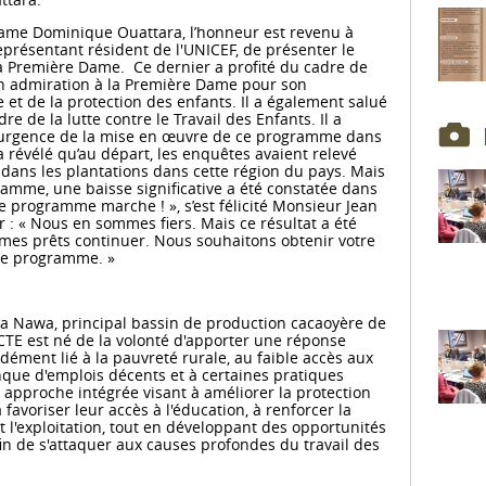
dame Dominique Ouattara, l’honneur est revenu à
présentant résident de l'UNICEF, de présenter le
 Première Dame. Ce dernier a profité du cadre de
on admiration à la Première Dame pour son
 et de la protection des enfants. Il a également salué
e de la lutte contre le Travail des Enfants. Il a
 l’urgence de la mise en œuvre de ce programme dans
 a révélé qu’au départ, les enquêtes avaient relevé
 dans les plantations dans cette région du pays. Mais
amme, une baisse significative a été constatée dans
e programme marche ! », s’est félicité Monsieur Jean
r : « Nous en sommes fiers. Mais ce résultat a été
mes prêts continuer. Nous souhaitons obtenir votre
e programme. »
la Nawa, principal bassin de production cacaoyère de
CTE est né de la volonté d'apporter une réponse
ment lié à la pauvreté rurale, au faible accès aux
que d'emplois décents et à certaines pratiques
ne approche intégrée visant à améliorer la protection
favoriser leur accès à l'éducation, à renforcer la
t l'exploitation, tout en développant des opportunités
n de s'attaquer aux causes profondes du travail des