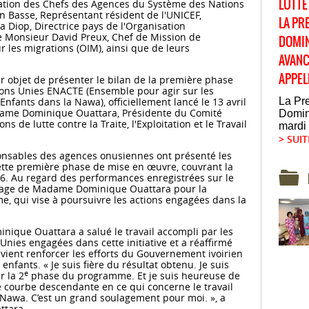
LUTTE
ation des Chefs des Agences du Système des Nations
n Basse, Représentant résident de l'UNICEF,
LA PR
op, Directrice pays de l'Organisation
 de Monsieur David Preux, Chef de Mission de
DOMIN
r les migrations (OIM), ainsi que de leurs
AVANC
APPEL
ur objet de présenter le bilan de la première phase
ons Unies ENACTE (Ensemble pour agir sur les
La Pr
nfants dans la Nawa), officiellement lancé le 13 avril
ame Dominique Ouattara, Présidente du Comité
Domini
s de lutte contre la Traite, l'Exploitation et le Travail
mardi 
> SUIT
onsables des agences onusiennes ont présenté les
ette première phase de mise en œuvre, couvrant la
026. Au regard des performances enregistrées sur le
rrainage de Madame Dominique Ouattara pour la
 qui vise à poursuivre les actions engagées dans la
que Ouattara a salué le travail accompli par les
Unies engagées dans cette initiative et a réaffirmé
ient renforcer les efforts du Gouvernement ivoirien
 enfants. « Je suis fière du résultat obtenu. Je suis
e
r la 2
phase du programme. Et je suis heureuse de
courbe descendante en ce qui concerne le travail
 Nawa. C’est un grand soulagement pour moi. », a
tara.