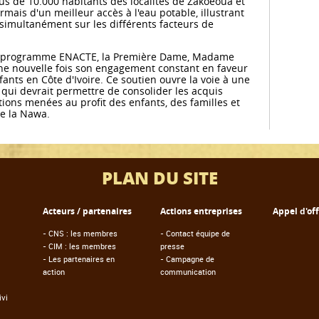
plus de 10.000 habitants des localités de Zakoeoua et
mais d'un meilleur accès à l'eau potable, illustrant
 simultanément sur les différents facteurs de
u programme ENACTE, la Première Dame, Madame
e nouvelle fois son engagement constant en faveur
fants en Côte d'Ivoire. Ce soutien ouvre la voie à une
i devrait permettre de consolider les acquis
ctions menées au profit des enfants, des familles et
e la Nawa.
PLAN DU SITE
Acteurs / partenaires
Actions entreprises
Appel d'of
-
CNS : les membres
-
Contact équipe de
-
CIM : les membres
presse
-
Les partenaires en
-
Campagne de
action
communication
vi