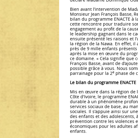
Bien avant l’intervention de Ma
Monsieur Jean François Basse, Re
bilan du programme ENACTE à la
cette rencontre pour traduire s
engagement au profit de la cause
le leadership gagnant dans le cadr
ensuite présenté les raisons et
la région de la Nawa. En effet, il
près de 9 mille enfants présents
après la mise en œuvre du progr
ce domaine. « Cela signifie que c
François Basse, avant de d’ajoute
possible grâce à vous. Nous som
e
parrainage pour la 2
phase de c
Le bilan du programme ENACTE
Mis en œuvre dans la région de 
Côte d'Ivoire, le programme ENA
durable à un phénomène profondé
services sociaux de base, au man
sociales. Il s'appuie ainsi sur u
des enfants et des adolescents, à 
prévention contre les violences e
économiques pour les adultes afi
enfants.