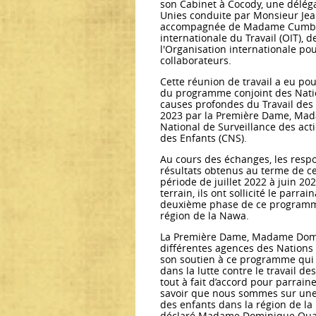
son Cabinet à Cocody, une délég
Unies conduite par Monsieur Jea
accompagnée de Madame Cumba Di
internationale du Travail (OIT),
l'Organisation internationale pou
collaborateurs.
Cette réunion de travail a eu po
du programme conjoint des Nati
causes profondes du Travail des E
2023 par la Première Dame, Mad
National de Surveillance des action
des Enfants (CNS).
Au cours des échanges, les resp
résultats obtenus au terme de c
période de juillet 2022 à juin 2
terrain, ils ont sollicité le pa
deuxième phase de ce programme,
région de la Nawa.
La Première Dame, Madame Domini
différentes agences des Nations 
son soutien à ce programme qui v
dans la lutte contre le travail des
tout à fait d’accord pour parraine
savoir que nous sommes sur une 
des enfants dans la région de la
déclaré Madame Dominique Ouat