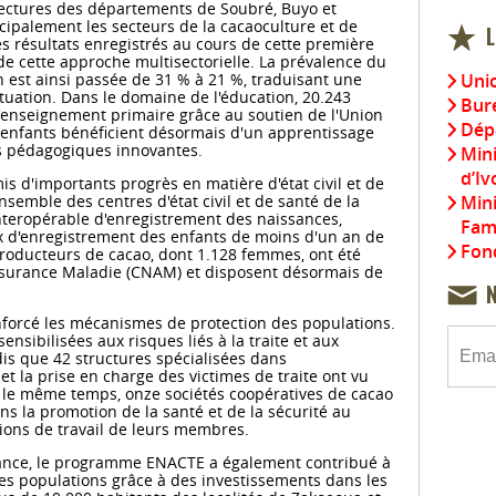
ectures des départements de Soubré, Buyo et
ipalement les secteurs de la cacaoculture et de
L
. Les résultats enregistrés au cours de cette première
 de cette approche multisectorielle. La prévalence du
Uni
n est ainsi passée de 31 % à 21 %, traduisant une
situation. Dans le domaine de l'éducation, 20.243
Bure
 l'enseignement primaire grâce au soutien de l'Union
Dép
enfants bénéficient désormais d'un apprentissage
s pédagogiques innovantes.
Mini
d’Iv
 d'importants progrès en matière d'état civil et de
Mini
nsemble des centres d'état civil et de santé de la
nteropérable d'enregistrement des naissances,
Fami
ux d'enregistrement des enfants de moins d'un an de
Fond
 producteurs de cacao, dont 1.128 femmes, ont été
'Assurance Maladie (CNAM) et disposent désormais de
nforcé les mécanismes de protection des populations.
ensibilisées aux risques liés à la traite et aux
dis que 42 structures spécialisées dans
 et la prise en charge des victimes de traite ont vu
s le même temps, onze sociétés coopératives de cacao
ns la promotion de la santé et de la sécurité au
itions de travail de leurs membres.
nfance, le programme ENACTE a également contribué à
des populations grâce à des investissements dans les