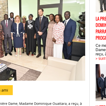
LA PR
DOMIN
PARRA
PROG
Ce mer
Dame,
reçu, 
> SUIT
n ami
emière Dame, Madame Dominique Ouattara, a reçu, à