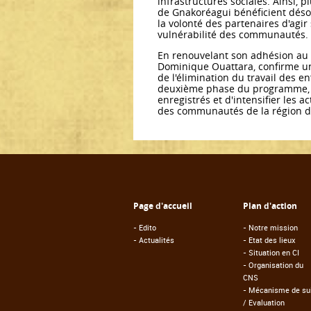
infrastructures sociales. Ainsi, 
de Gnakoréagui bénéficient désor
la volonté des partenaires d'agir
vulnérabilité des communautés.
En renouvelant son adhésion a
Dominique Ouattara, confirme un
de l'élimination du travail des en
deuxième phase du programme, qu
enregistrés et d'intensifier les a
des communautés de la région d
Page d'accueil
Plan d'action
-
Edito
-
Notre mission
-
Actualités
-
Etat des lieux
-
Situation en CI
-
Organisation du
CNS
-
Mécanisme de sui
/ Evaluation