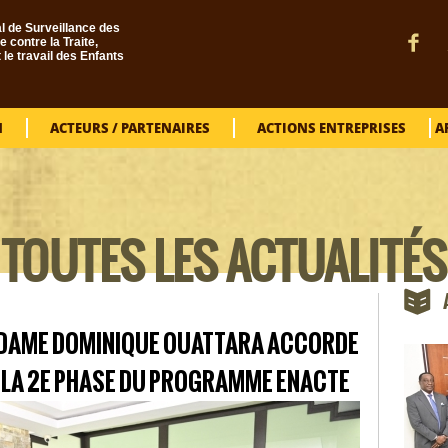
l de Surveillance des
e contre la Traite,
t le travail des Enfants
N
ACTEURS / PARTENAIRES
ACTIONS ENTREPRISES
A
TOUTES LES ACTUALITÉS
VOUS ÊTES ICI
ADAME DOMINIQUE OUATTARA ACCORDE
 LA 2E PHASE DU PROGRAMME ENACTE