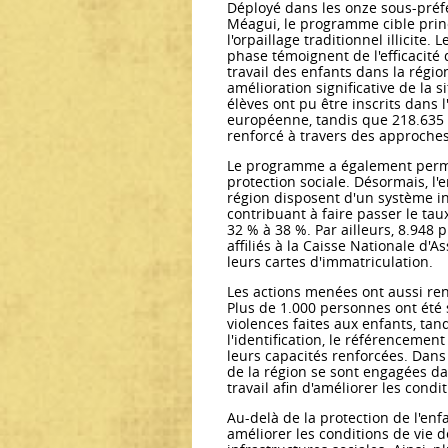
Déployé dans les onze sous-préf
Méagui, le programme cible princ
l'orpaillage traditionnel illicite
phase témoignent de l'efficacité
travail des enfants dans la régio
amélioration significative de la 
élèves ont pu être inscrits dans
européenne, tandis que 218.635 
renforcé à travers des approche
Le programme a également permis
protection sociale. Désormais, l'e
région disposent d'un système i
contribuant à faire passer le ta
32 % à 38 %. Par ailleurs, 8.948
affiliés à la Caisse Nationale d
leurs cartes d'immatriculation.
Les actions menées ont aussi re
Plus de 1.000 personnes ont été s
violences faites aux enfants, tan
l'identification, le référencement
leurs capacités renforcées. Dan
de la région se sont engagées da
travail afin d'améliorer les cond
Au-delà de la protection de l'e
améliorer les conditions de vie 