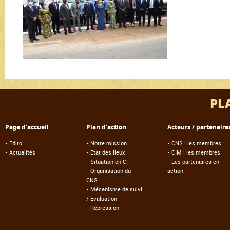
PL
Page d'accueil
Plan d'action
Acteurs / partenaire
-
Edito
-
Notre mission
-
CNS : les membres
-
Actualités
-
Etat des lieux
-
CIM : les membres
-
Situation en CI
-
Les partenaires en
-
Organisation du
action
CNS
-
Mécanisme de suivi
/ Evaluation
-
Répression