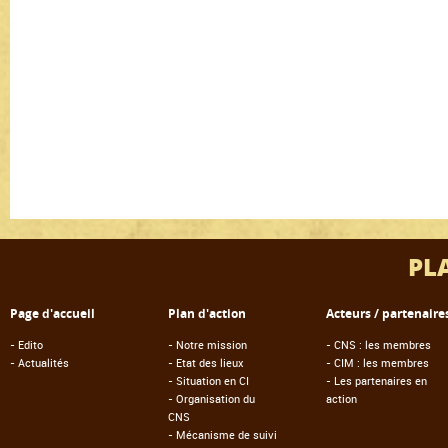
PL
Page d'accueil
Plan d'action
Acteurs / partenaire
-
Edito
-
Notre mission
-
CNS : les membres
-
Actualités
-
Etat des lieux
-
CIM : les membres
-
Situation en CI
-
Les partenaires en
-
Organisation du
action
CNS
-
Mécanisme de suivi