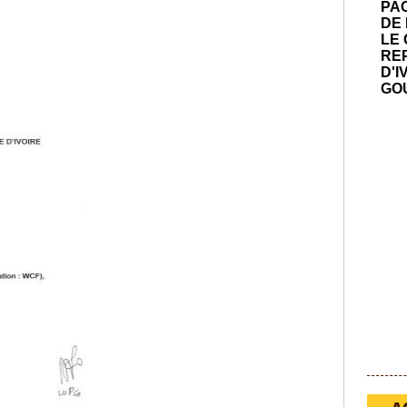
PA
DE 
LE
RE
D'I
GO