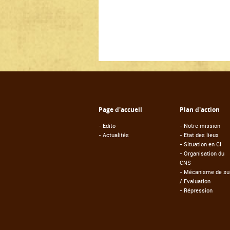
Page d'accueil
Plan d'action
-
Edito
-
Notre mission
-
Actualités
-
Etat des lieux
-
Situation en CI
-
Organisation du
CNS
-
Mécanisme de sui
/ Evaluation
-
Répression