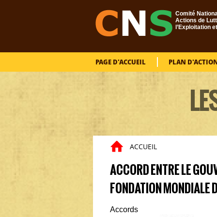
Aller au contenu principal
Comité Nationa
Actions de Lutt
l’Exploitation e
PAGE D'ACCUEIL
PLAN D'ACTIO
LE
ACCUEIL
Vous êtes ici
ACCORD ENTRE LE GOUV
FONDATION MONDIALE 
Accords