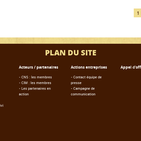
1
PLAN DU SITE
Acteurs / partenaires
Actions entreprises
Appel d'of
-
CNS : les membres
-
Contact équipe de
-
CIM : les membres
presse
-
Les partenaires en
-
Campagne de
action
communication
vi