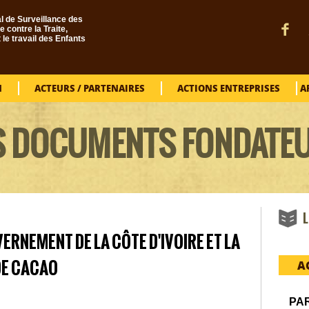
l de Surveillance des
e contre la Traite,
t le travail des Enfants
N
ACTEURS / PARTENAIRES
ACTIONS ENTREPRISES
A
S DOCUMENTS FONDATE
L
ERNEMENT DE LA CÔTE D'IVOIRE ET LA
DE CACAO
A
PA