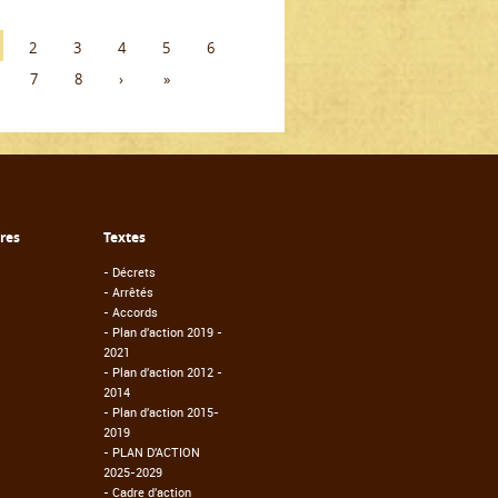
2
3
4
5
6
7
8
›
»
fres
Textes
-
Décrets
-
Arrêtés
-
Accords
-
Plan d'action 2019 -
2021
-
Plan d'action 2012 -
2014
-
Plan d'action 2015-
2019
-
PLAN D'ACTION
2025-2029
-
Cadre d'action