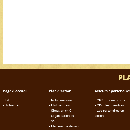
PL
Page d'accueil
Plan d'action
Acteurs / partenaire
-
Edito
-
Notre mission
-
CNS : les membres
-
Actualités
-
Etat des lieux
-
CIM : les membres
-
Situation en CI
-
Les partenaires en
-
Organisation du
action
CNS
-
Mécanisme de suivi