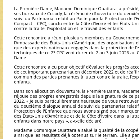
La Première Dame, Madame Dominique Ouattara, a présidé, l
ses bureaux de Cocody, la cérémonie d’ouverture du deuxi
suivi du Partenariat relatif au Pacte pour la Protection de l’
Compact – CPC), conclu entre la Côte d’Ivoire et les États-Un
contre la traite, l’exploitation et le travail des enfants.
Cette rencontre a réuni plusieurs membres du Gouverneme
l’Ambassade des États-Unis d’Amérique, des organisations de 
que des experts nationaux engagés dans la protection de l’e
e
techniques de ce 2
CPC vont durer du 2 au 3 juin 2026 au 
Dame.
Cette rencontre a eu pour objectif d’évaluer les progrès acc
de cet important partenariat en décembre 2022 et de réaff
commun des parties prenantes à lutter contre la traite, l’expl
enfants.
Dans son allocution d’ouverture, la Première Dame, Madame
réjouie des progrès enregistrés depuis la signature de ce p
2022. « Je suis particulièrement heureuse de vous retrouver 
du deuxième dialogue annuel de suivi du partenariat relatif
Protection de l'Enfance que nous avons signé pour marqu
des États-Unis d'Amérique et de la Côte d'Ivoire dans la lutte
enfants dans notre pays », a-t-elle déclaré.
Madame Dominique Ouattara a salué la qualité de la coopér
ainsi que les résultats déjà obtenus sur le terrain. Elle a p