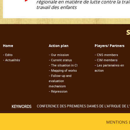
régionale en matière de lutte contre la traite
travail des enfants
Home
Action plan
Players/ Partners
-
Edito
-
Our mission
-
CNS members
-
Actualités
-
Current status
-
CIM members
-
The situation in CI
-
Les partenaires en
-
Mapping of works
action
-
Follow-up and
evaluation
mechanism
-
Répression
CONFERENCE DES PREMIERES DAMES DE L'AFRIQUE DE L'
KEYWORDS
MENTIONS 