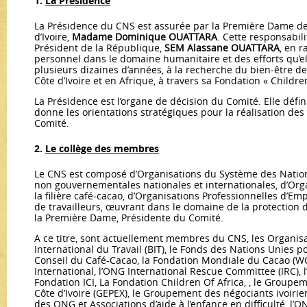
1.
La Présidenc
e
La Présidence du CNS est assurée par la Première Dame de
d’Ivoire,
Madame Dominique OUATTARA
. Cette responsabili
Président de la République,
SEM Alassane OUATTARA
, en 
personnel dans le domaine humanitaire et des efforts qu’e
plusieurs dizaines d’années, à la recherche du bien-être d
Côte d’Ivoire et en Afrique, à travers sa Fondation « Children
La Présidence est l’organe de décision du Comité. Elle définit
donne les orientations stratégiques pour la réalisation de
Comité.
2.
Le collège des membres
Le CNS est composé d’Organisations du Système des Nation
non gouvernementales nationales et internationales, d’Orga
la filière café-cacao, d’Organisations Professionnelles d’Em
de travailleurs, œuvrant dans le domaine de la protection 
la Première Dame, Présidente du Comité.
A ce titre, sont actuellement membres du CNS, les Organisa
International du Travail (BIT), le Fonds des Nations Unies po
Conseil du Café-Cacao, la Fondation Mondiale du Cacao (WC
International, l’ONG International Rescue Committee (IRC), 
Fondation ICI, La Fondation Children Of Africa, , le Group
Côte d’Ivoire (GEPEX), le Groupement des négociants ivoirie
des ONG et Associations d’aide à l’enfance en difficulté, l’O