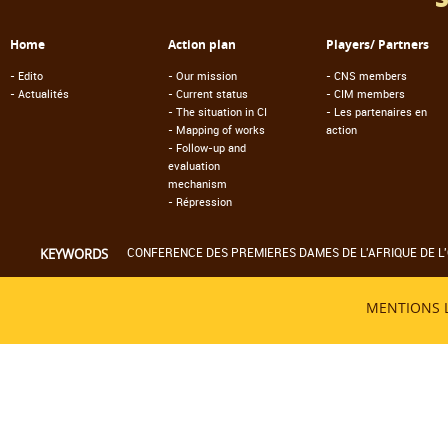
Home
Action plan
Players/ Partners
-
Edito
-
Our mission
-
CNS members
-
Actualités
-
Current status
-
CIM members
-
The situation in CI
-
Les partenaires en
-
Mapping of works
action
-
Follow-up and
evaluation
mechanism
-
Répression
CONFERENCE DES PREMIERES DAMES DE L'AFRIQUE DE L'
KEYWORDS
MENTIONS 