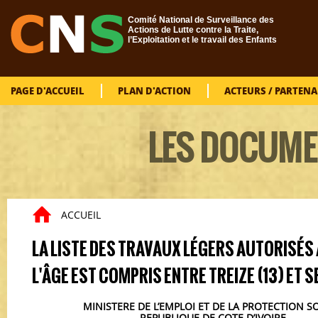
Aller au contenu principal
Comité National de Surveillance des
Actions de Lutte contre la Traite,
l’Exploitation et le travail des Enfants
PAGE D'ACCUEIL
PLAN D'ACTION
ACTEURS / PARTENA
LES DOCUME
ACCUEIL
Vous êtes ici
LA LISTE DES TRAVAUX LÉGERS AUTORISÉS
L'ÂGE EST COMPRIS ENTRE TREIZE (13) ET SE
MINISTERE DE L’EMPLOI ET DE LA PROTECTION S
REPUBLIQUE DE COTE D’IVOIRE