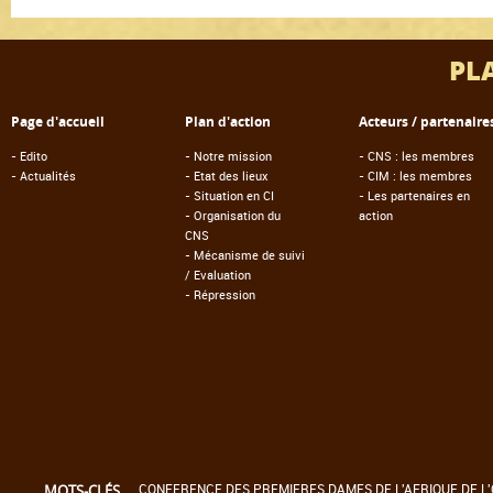
PL
Page d'accueil
Plan d'action
Acteurs / partenaire
-
Edito
-
Notre mission
-
CNS : les membres
-
Actualités
-
Etat des lieux
-
CIM : les membres
-
Situation en CI
-
Les partenaires en
-
Organisation du
action
CNS
-
Mécanisme de suivi
/ Evaluation
-
Répression
CONFERENCE DES PREMIERES DAMES DE L'AFRIQUE DE L'
MOTS-CLÉS