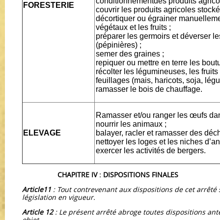
conditionnementdes produits agrico
FORESTERIE
couvrir les produits agricoles stock
décortiquer ou égrainer manuellemen
végétaux et les fruits ;
préparer les germoirs et déverser l
(pépinières) ;
semer des graines ;
repiquer ou mettre en terre les boutu
récolter les légumineuses, les fruits
feuillages (mais, haricots, soja, lég
ramasser le bois de chauffage.
Ramasser et/ou ranger les œufs dan
nourrir les animaux ;
ELEVAGE
balayer, racler et ramasser des déc
nettoyer les loges et les niches d’a
exercer les activités de bergers.
CHAPITRE IV : DISPOSITIONS FINALES
Article11
: Tout contrevenant aux dispositions de cet arrêté
législation en vigueur.
Article 12
: Le présent arrêté abroge toutes dispositions an
objet.