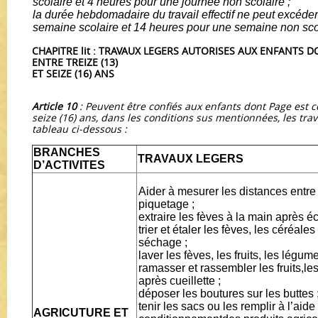
scolaire et 4 heures pour une journée non scolaire ;
la durée hebdomadaire du travail effectif ne peut excéde
semaine scolaire et 14 heures pour une semaine non sco
CHAPITRE lit : TRAVAUX LEGERS AUTORISES AUX ENFANTS D
ENTRE TREIZE (13)
ET SEIZE (16) ANS
Article 10
: Peuvent être confiés aux enfants dont Page est co
seize (16) ans, dans les conditions sus mentionnées, les tra
tableau ci-dessous :
BRANCHES
TRAVAUX LEGERS
D’ACTIVITES
Aider à mesurer les distances entre 
piquetage ;
extraire les fèves à la main après 
trier et étaler les fèves, les céréale
séchage ;
laver les fèves, les fruits, les légum
ramasser et rassembler les fruits,le
après cueillette ;
déposer les boutures sur les buttes 
tenir les sacs ou les remplir à l’aide
AGRICUTURE ET