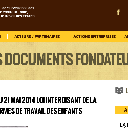
l de Surveillance des
e contre la Traite,
t le travail des Enfants
N
ACTEURS / PARTENAIRES
ACTIONS ENTREPRISES
A
S DOCUMENTS FONDATE
L
 21 MAI 2014 LOI INTERDISANT DE LA
ORMES DE TRAVAIL DES ENFANTS
A
LA 