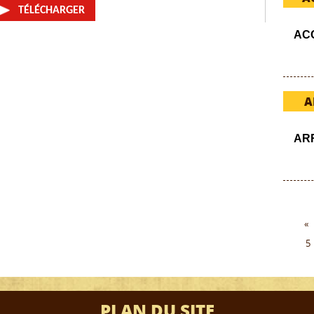
TÉLÉCHARGER
AC
A
AR
«
5
PLAN DU SITE