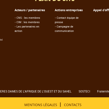
Acteurs / partenaires
Actions entreprises
Appel d'of
-
CNS : les membres
-
Contact équipe de
-
CIM : les membres
presse
-
Les partenaires en
-
Campagne de
action
communication
vi
RES DAMES DE L'AFRIQUE DE L'OUEST ET DU SAHEL
SOSTECI
Fraternit
MENTIONS LÉGALES
CONTACTS