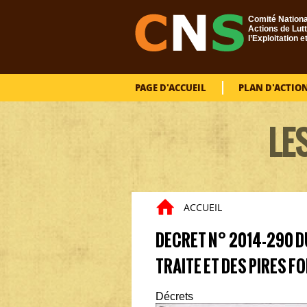
Aller au contenu principal
Comité Nationa
Actions de Lutt
l’Exploitation e
PAGE D'ACCUEIL
PLAN D'ACTIO
LE
ACCUEIL
Vous êtes ici
DECRET N° 2014-290 DU
TRAITE ET DES PIRES F
Décrets