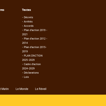
fres
Textes
-
Décrets
-
Arrêtés
-
Accords
-
Plan d'action 2019 -
2021
-
Plan d'action 2012 -
2014
-
Plan d'action 2015-
2019
-
PLAN D'ACTION
2025-2029
-
Cadre d'action
2024-2029
-
Déclarations
-
Lois
é Matin
Le Monde
Le Réveil