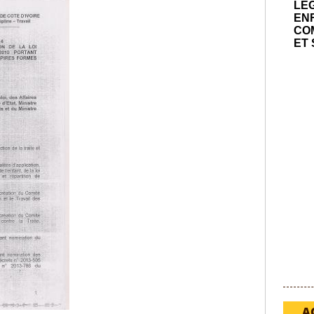
LÉ
EN
COM
ET 
A