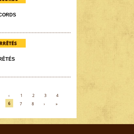
CORDS
RRÊTÉS
RÊTÉS
‹
1
2
3
4
6
7
8
›
»