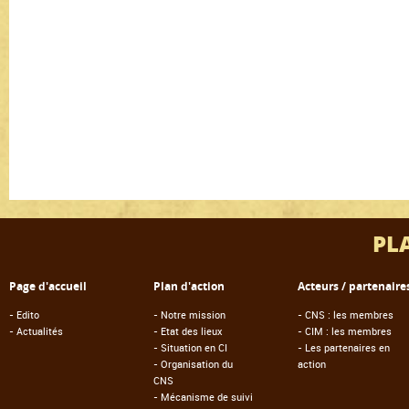
PL
Page d'accueil
Plan d'action
Acteurs / partenaire
-
Edito
-
Notre mission
-
CNS : les membres
-
Actualités
-
Etat des lieux
-
CIM : les membres
-
Situation en CI
-
Les partenaires en
-
Organisation du
action
CNS
-
Mécanisme de suivi