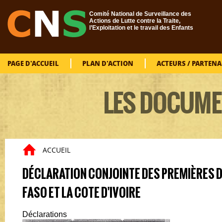
Aller au contenu principal
Comité National de Surveillance des
Actions de Lutte contre la Traite,
l’Exploitation et le travail des Enfants
PAGE D'ACCUEIL
PLAN D'ACTION
ACTEURS / PARTENA
LES DOCUME
ACCUEIL
Vous êtes ici
DÉCLARATION CONJOINTE DES PREMIÈRES 
FASO ET LA COTE D'IVOIRE
Déclarations